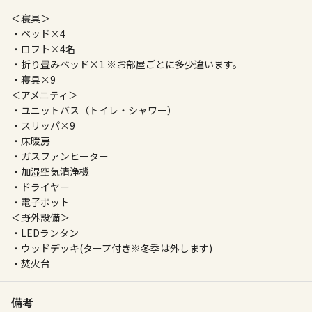
＜寝具＞
・ベッド×4
・ロフト×4名
・折り畳みベッド×1 ※お部屋ごとに多少違います。
・寝具×9
＜アメニティ＞
・ユニットバス（トイレ・シャワー）
・スリッパ×9
・床暖房
・ガスファンヒーター
・加湿空気清浄機
・ドライヤー
・電子ポット
＜野外設備＞
・LEDランタン
・ウッドデッキ(タープ付き※冬季は外します)
・焚火台
備考