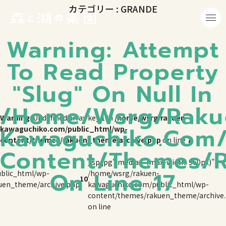
カテゴリー : GRANDE
Warning
: Attempt
To Read Property
"slug" On Null In
/home/wsrg/raku
Warning
: Undefined array key 1 in
/home/wsrg/rakuen-
Kawaguchiko.com/
kawaguchiko.com/public_html/wp-
content/themes/rakuen_theme/archive.php
on line
7
Content/themes/r
_sp.jpg" media="(max-width: 960px)">
On Line
17
blic_html/wp-
/home/wsrg/rakuen-
10
uen_theme/archive.php
kawaguchiko.com/public_html/wp-
content/themes/rakuen_theme/archive
on line