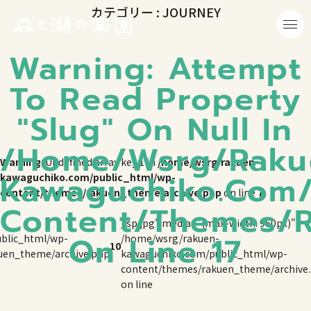
カテゴリー : JOURNEY
Warning
: Attempt
To Read Property
"slug" On Null In
/home/wsrg/raku
Warning
: Undefined array key 1 in
/home/wsrg/rakuen-
Kawaguchiko.com/
kawaguchiko.com/public_html/wp-
content/themes/rakuen_theme/archive.php
on line
7
Content/themes/r
_sp.jpg" media="(max-width: 960px)">
On Line
17
blic_html/wp-
/home/wsrg/rakuen-
10
uen_theme/archive.php
kawaguchiko.com/public_html/wp-
content/themes/rakuen_theme/archive
on line